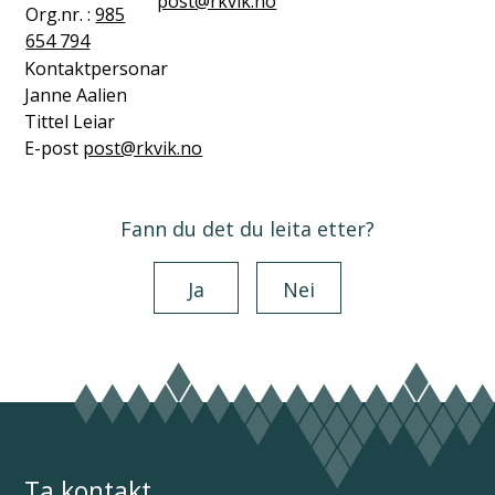
post@rkvik.no
Org.nr. :
985
654 794
Kontaktpersonar
Janne Aalien
Tittel
Leiar
E-post
post@rkvik.no
Fann du det du leita etter?
Ja
Nei
Ta kontakt