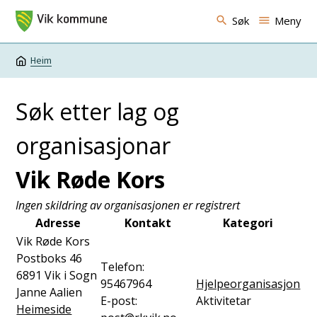
Vik kommune
Søk
Meny
Heim
Du er her:
Søk etter lag og
organisasjonar
Vik Røde Kors
Ingen skildring av organisasjonen er registrert
Adresse
Kontakt
Kategori
Vik Røde Kors
Postboks 46
Telefon:
6891
Vik i Sogn
95467964
Hjelpeorganisasjon
Janne Aalien
E-post:
Aktivitetar
Heimeside