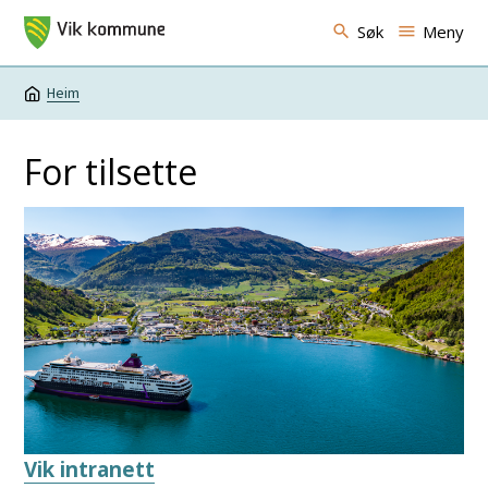
Vik kommune
Søk
Meny
Heim
Du er her:
For tilsette
Vik intranett