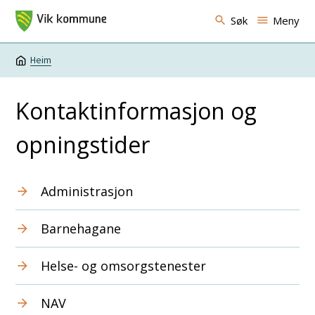
Vik kommune
Søk
Meny
Heim
Du er her:
Kontaktinformasjon og
opningstider
Administrasjon
Barnehagane
Helse- og omsorgstenester
NAV