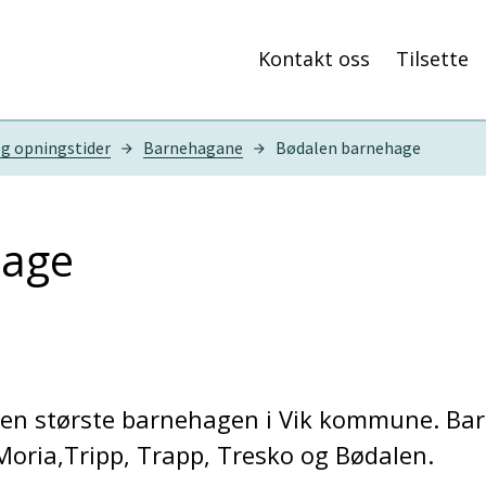
Kontakt oss
Tilsette
g opningstider
Barnehagane
Bødalen barnehage
hage
den største barnehagen i Vik kommune. Ba
 Moria,Tripp, Trapp, Tresko og Bødalen.