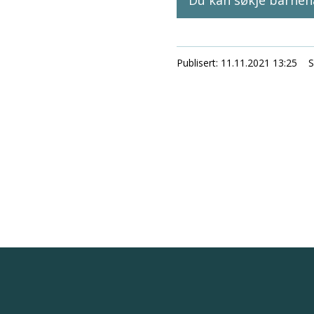
Du kan søkje barneha
Publisert
11.11.2021 13:25
S