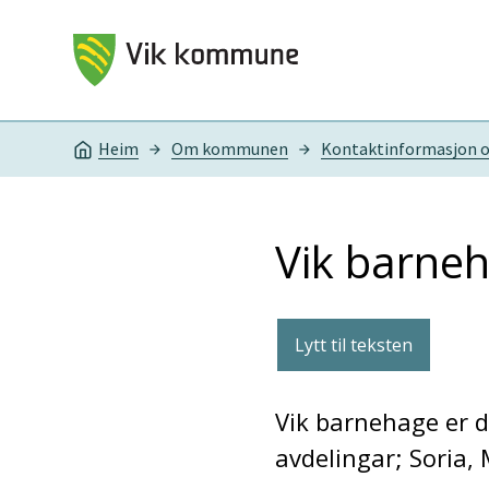
Vik kommune
Heim
Om kommunen
Kontaktinformasjon o
Du er her:
Vik barne
Lytt til teksten
Vik barnehage er 
avdelingar; Soria,