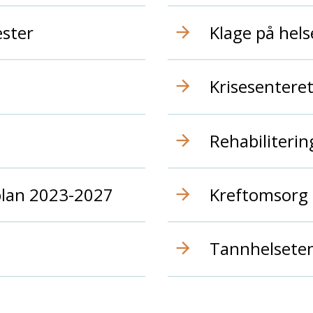
ester
Klage på hel
Krisesentere
Rehabiliterin
plan 2023-2027
Kreftomsorg
Tannhelsete