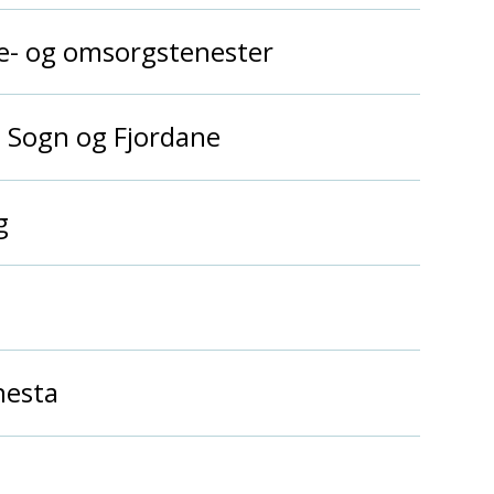
se- og omsorgstenester
t Sogn og Fjordane
g
nesta