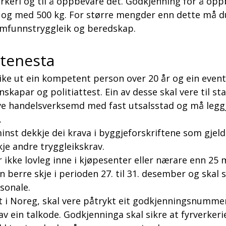
rkeri og til å oppbevare det. Godkjenning for å oppb
l og med 500 kg. For større mengder enn dette må 
samfunnstryggleik og beredskap.
å tenesta
ke ut ein kompetent person over 20 år og ein event
apar og politiattest. Ein av desse skal vere til sta
e handelsverksemd med fast utsalsstad og må leggj
.
st dekkje dei krava i byggjeforskriftene som gjeld t
kje andre tryggleikskrav.
r ikke lovleg inne i kjøpesenter eller nærare enn 25 
an berre skje i perioden 27. til 31. desember og skal s
sonale.
lt i Noreg, skal vere påtrykt eit godkjenningsnumm
v ein talkode. Godkjenninga skal sikre at fyrverkerie