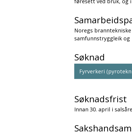
føresett ved bruk, og 
Samarbeidspa
Noregs branntekniske 
samfunnstryggleik og 
Søknad
Fyrverkeri (pyrotekni
Søknadsfrist
Innan 30. april i salsår
Sakshandsam