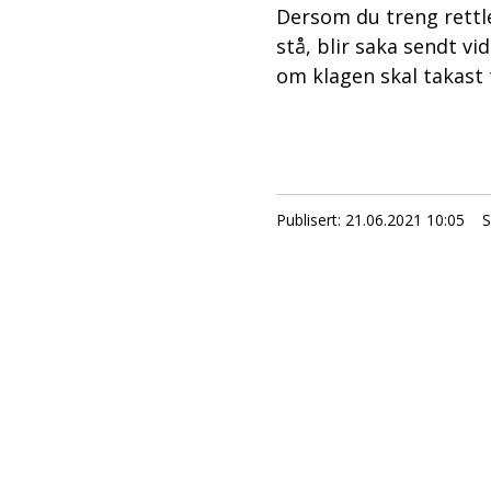
Dersom du treng rettl
stå, blir saka sendt v
om klagen skal takast t
Publisert
21.06.2021 10:05
S