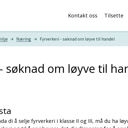
Kontakt oss
Tilsette
iljø
Næring
Fyrverkeri - søknad om løyve til handel
 - søknad om løyve til ha
sta
 di å selje fyrverkeri i klasse II og III, må du ha l