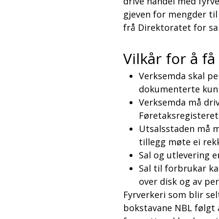
drive handel med fyrve
gjeven for mengder ti
frå Direktoratet for 
Vilkår for å f
Verksemda skal pei
dokumenterte kunnsk
Verksemda må driv
Føretaksregisteret
Utsalsstaden må min
tillegg møte ei rek
Sal og utlevering e
Sal til forbrukar k
over disk og av per
Fyrverkeri som blir se
bokstavane NBL følgt a