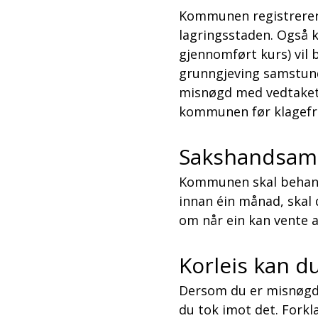
Kommunen registrerer 
lagringsstaden. Også
gjennomført kurs) vil bl
grunngjeving samstunde
misnøgd med vedtaket.
kommunen før klagefri
Sakshandsami
Kommunen skal behandl
innan éin månad, skal 
om når ein kan vente at
Korleis kan d
Dersom du er misnøgd 
du tok imot det. Forkl