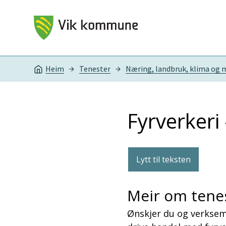
Vik kommune
Heim
Tenester
Næring, landbruk, klima og m
Du er her:
Fyrverkeri
Lytt til teksten
Meir om tene
Ønskjer du og verksemda