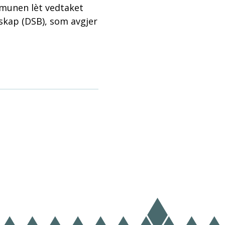
munen lèt vedtaket
dskap (DSB), som avgjer