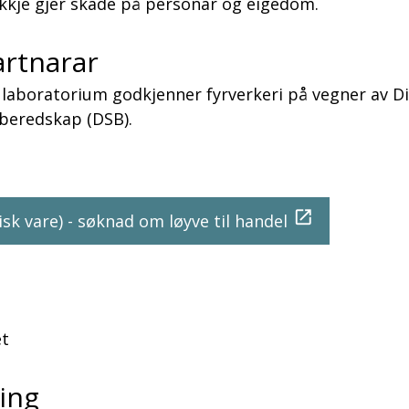
ikkje gjer skade på personar og eigedom.
rtnarar
laboratorium godkjenner fyrverkeri på vegner av Di
beredskap (DSB).
sk vare) - søknad om løyve til handel
et
ing