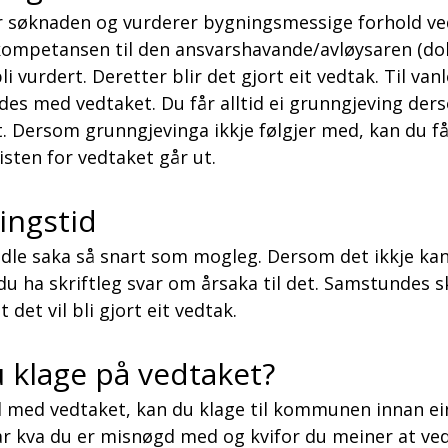
søknaden og vurderer bygningsmessige forhold ved
 kompetansen til den ansvarshavande/avløysaren (
i vurdert. Deretter blir det gjort eit vedtak. Til vanl
s med vedtaket. Du får alltid ei grunngjeving derso
 Dersom grunngjevinga ikkje følgjer med, kan du få 
sten for vedtaket går ut.
ngstid
e saka så snart som mogleg. Dersom det ikkje kan 
du ha skriftleg svar om årsaka til det. Samstundes s
 det vil bli gjort eit vedtak.
u klage på vedtaket?
med vedtaket, kan du klage til kommunen innan ein 
ar kva du er misnøgd med og kvifor du meiner at ve