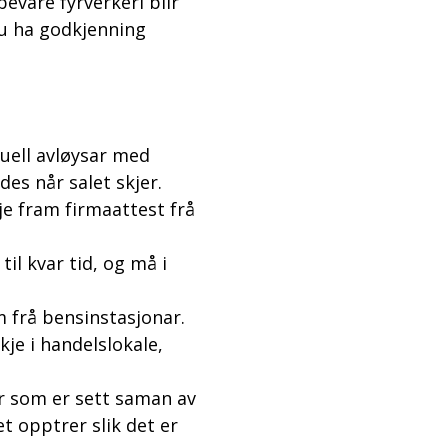
evare fyrverkeri blir
du ha godkjenning
uell avløysar med
des når salet skjer.
e fram firmaattest frå
il kvar tid, og må i
m frå bensinstasjonar.
kje i handelslokale,
er som er sett saman av
t opptrer slik det er