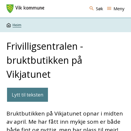
Vik kommune
Søk
Meny
Heim
Du er her:
Frivilligsentralen -
bruktbutikken på
Vikjatunet
Lytt til teksten
Bruktbutikken på Vikjatunet opnar i midten
av april. Me har fått inn mykje som er både
både fint og nyttig, men har plass til meir!