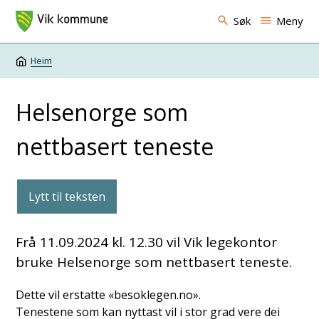
Vik kommune
Søk
Meny
Heim
Du er her:
Helsenorge som
nettbasert teneste
Lytt til teksten
Frå 11.09.2024 kl. 12.30 vil Vik legekontor
bruke Helsenorge som nettbasert teneste.
Dette vil erstatte «besoklegen.no».
Tenestene som kan nyttast vil i stor grad vere dei