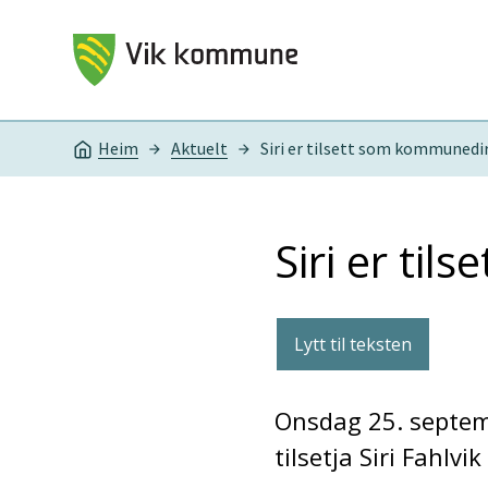
Vik kommune
Heim
Aktuelt
Siri er tilsett som kommunedi
Du er her:
Siri er ti
Lytt til teksten
Onsdag 25. septem
tilsetja Siri Fahl