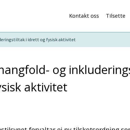
Kontakt oss
Tilsette
eringstiltak i idrett og fysisk aktivitet
 mangfold- og inkluderings
ysisk aktivitet
estilsynet forvaltar ei ny tilskotsordning som