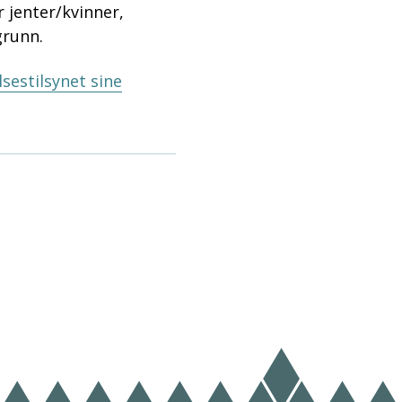
r jenter/kvinner,
grunn.
sestilsynet sine