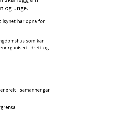
arn og unge.
stilsynet har opna for
r ungdomshus som kan
genorganisert idrett og
r generelt i samanhengar
vgrensa.