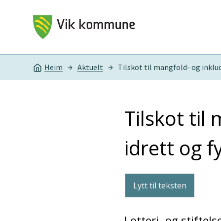
Vik kommune
Heim
Aktuelt
Tilskot til mangfold- og inklud
Du er her:
Tilskot til
idrett og f
Lytt til teksten
Lotteri- og stiftels