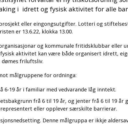
aking i idrett og fysisk aktivitet for alle b
l prosjekt eller eingongsutgifter. Lotteri og stiftelse
sten er 13.6.22, klokka 13.00.
og organisasjonar og kommunale fritidsklubbar elle
g fysisk aktivitet kan være både organisert idrett, ei
l dømes friluftsliv.
g mot målgruppene for ordninga:
 6-19 år i familiar med vedvarande låg inntekt.
tsbakgrunn frå 6 til 19 år, og jenter frå 6 til 19 å
representert eller opplever særskilte barrierar.
sjonsnedsetting. Denne målgruppa er ikkje aldersa