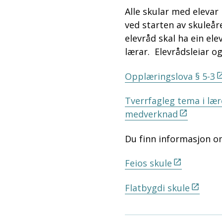
Alle skular med elevar 
ved starten av skuleåre
elevråd skal ha ein ele
lærar. Elevrådsleiar o
Opplæringslova § 5-3
Tverrfagleg tema i læ
medverknad
Du finn informasjon om
Feios skule
Flatbygdi skule