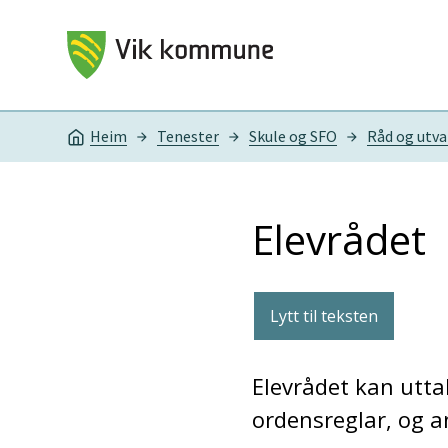
Vik kommune
Heim
Tenester
Skule og SFO
Råd og utva
Du er her:
Elevrådet
Lytt til teksten
Elevrådet kan uttal
ordensreglar, og a