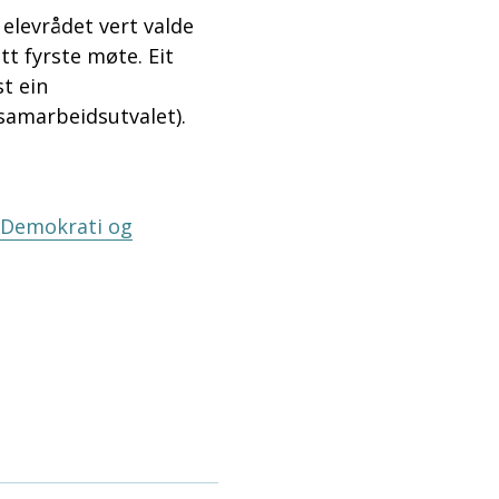
l elevrådet vert valde
tt fyrste møte. Eit
st ein
(samarbeidsutvalet).
: Demokrati og