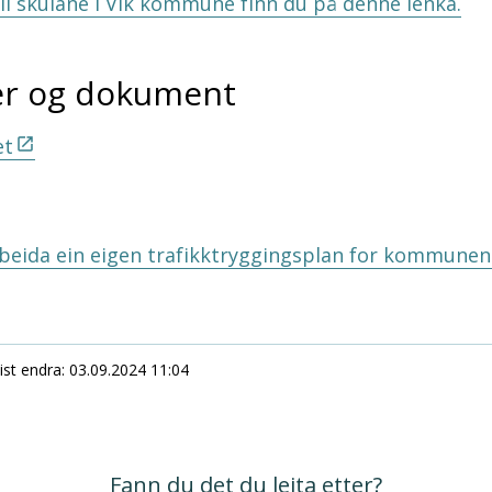
il skulane i Vik kommune finn du på denne lenka.
ker og dokument
et
eida ein eigen trafikktryggingsplan for kommunen
ist endra
03.09.2024 11:04
Fann du det du leita etter?