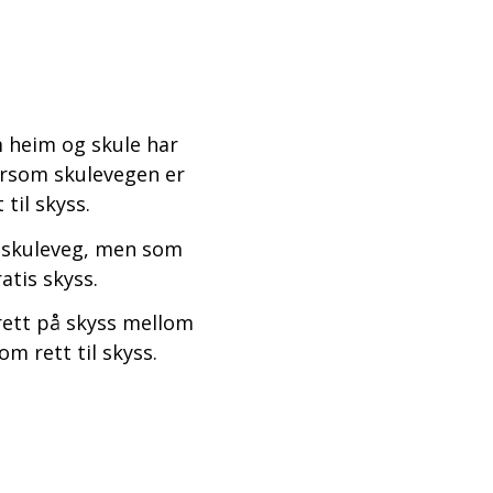
m heim og skule har
dersom skulevegen er
til skyss.
g skuleveg, men som
ratis skyss.
rett på skyss mellom
m rett til skyss.