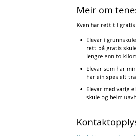
Meir om tene
Kven har rett til grati
Elevar i grunnskul
rett på gratis skul
lengre enn to kilo
Elevar som har min
har ein spesielt tr
Elevar med varig e
skule og heim uavh
Kontaktopply