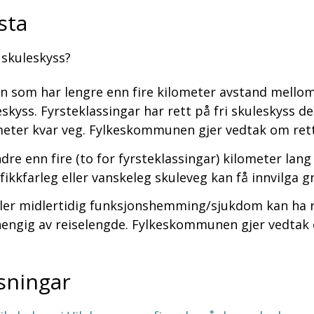
sta
s skuleskyss?
en som har lengre enn fire kilometer avstand mello
eskyss. Fyrsteklassingar har rett på fri skuleskyss 
meter kvar veg. Fylkeskommunen gjer vedtak om rett 
dre enn fire (to for fyrsteklassingar) kilometer lan
afikkfarleg eller vanskeleg skuleveg kan få innvilga g
ller midlertidig funksjonshemming/sjukdom kan ha 
engig av reiselengde. Fylkeskommunen gjer vedtak o
sningar