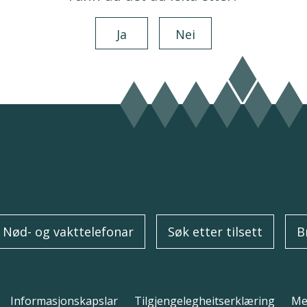
Ja
Nei
Nød- og vakttelefonar
Søk etter tilsett
B
Informasjonskapslar
Tilgjengelegheitserklæring
Mel