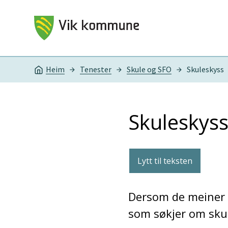
Vik kommune
Heim
Tenester
Skule og SFO
Skuleskyss
Du er her:
Skuleskys
Lytt til teksten
Dersom de meiner e
som søkjer om sku