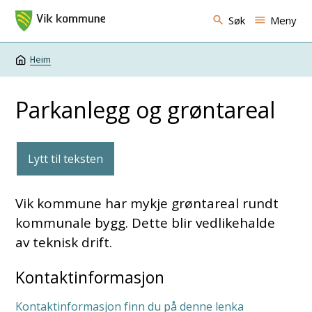
Vik kommune
Søk
Meny
Heim
Du er her:
Parkanlegg og grøntareal
Lytt til teksten
Vik kommune har mykje grøntareal rundt
kommunale bygg. Dette blir vedlikehalde
av teknisk drift.
Kontaktinformasjon
Kontaktinformasjon finn du på denne lenka