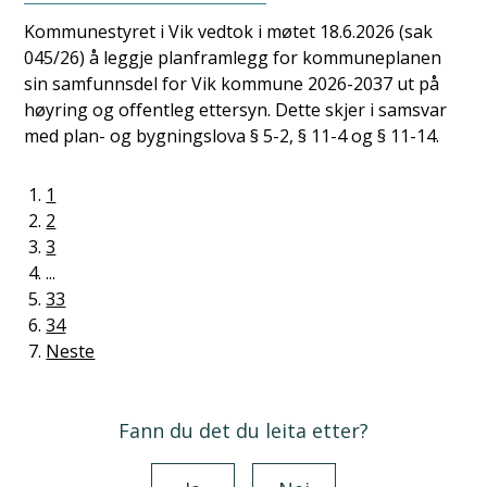
Kommunestyret i Vik vedtok i møtet 18.6.2026 (sak
045/26) å leggje planframlegg for kommuneplanen
sin samfunnsdel for Vik kommune 2026-2037 ut på
høyring og offentleg ettersyn. Dette skjer i samsvar
med plan- og bygningslova § 5-2, § 11-4 og § 11-14.
1
2
3
...
33
34
Neste
Fann du det du leita etter?