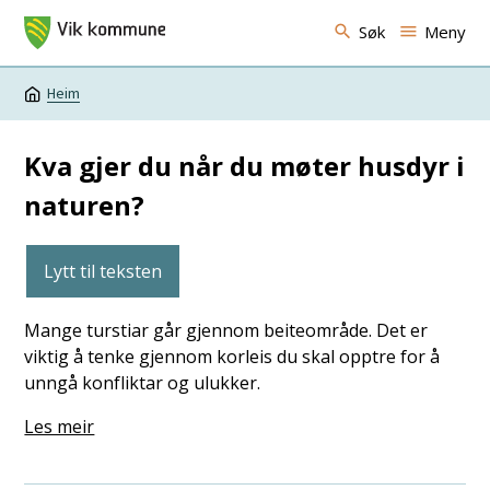
Vik kommune
Søk
Meny
Heim
Du er her:
Kva gjer du når du møter husdyr i
naturen?
Lytt til teksten
Mange turstiar går gjennom beiteområde. Det er
viktig å tenke gjennom korleis du skal opptre for å
unngå konfliktar og ulukker.
Les meir