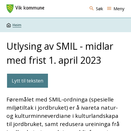
Vik kommune
Søk
Meny
Heim
Du er her:
Utlysing av SMIL - midlar
med frist 1. april 2023
Lytt til teksten
Føremålet med SMIL-ordninga (spesielle
miljøtiltak i jordbruket) er å ivareta natur-
og kulturminneverdiane i kulturlandskapa
til jordbruket, samt redusera ureininga frå