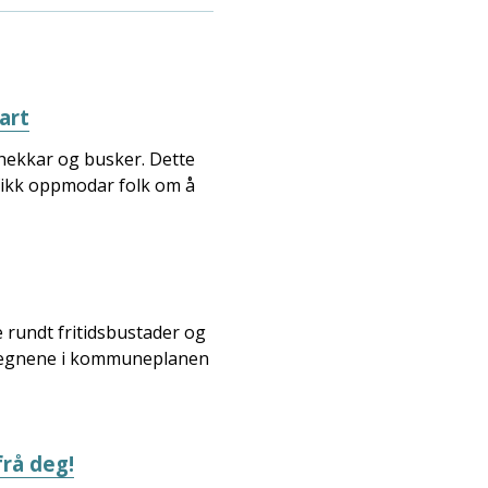
art
 hekkar og busker. Dette
rafikk oppmodar folk om å
 rundt fritidsbustader og
resegnene i kommuneplanen
frå deg!