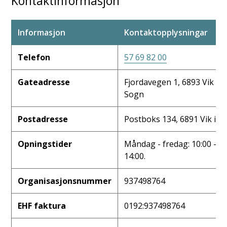
Kontaktinformasjon
Informasjon
Kontaktopplysningar
Telefon
57 69 82 00
Gateadresse
Fjordavegen 1, 6893 Vik i
Sogn
Postadresse
Postboks 134, 6891 Vik i S
Opningstider
Måndag - fredag: 10:00 -
14:00.
Organisasjonsnummer
937498764
EHF faktura
0192:937498764