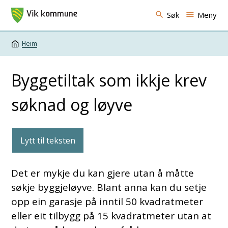
Vik kommune
Søk
Meny
Heim
Du er her:
Byggetiltak som ikkje krev
søknad og løyve
Lytt til teksten
Det er mykje du kan gjere utan å måtte
søkje byggjeløyve. Blant anna kan du setje
opp ein garasje på inntil 50 kvadratmeter
eller eit tilbygg på 15 kvadratmeter utan at