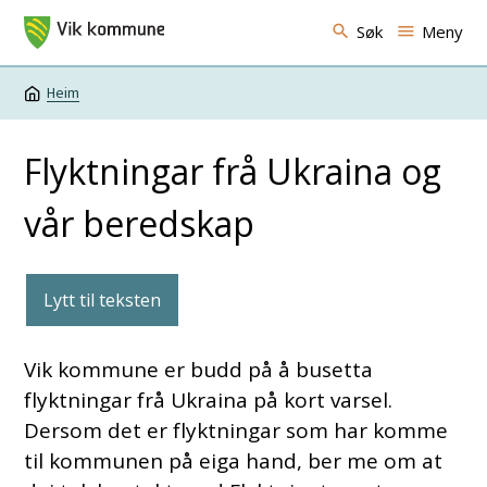
Vik kommune
Søk
Meny
Heim
Du er her:
Flyktningar frå Ukraina og
vår beredskap
Lytt til teksten
Vik kommune er budd på å busetta
flyktningar frå Ukraina på kort varsel.
Dersom det er flyktningar som har komme
til kommunen på eiga hand, ber me om at