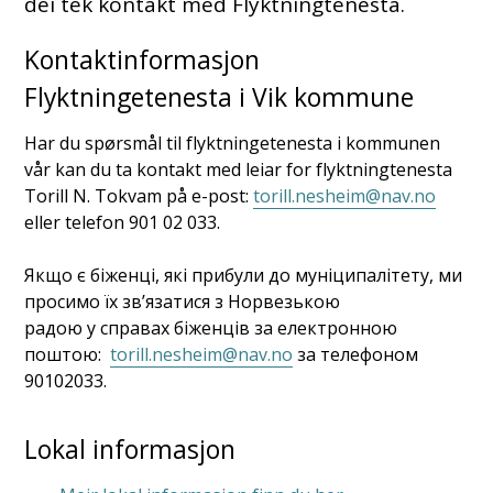
dei tek kontakt med Flyktningtenesta.
Kontaktinformasjon
Flyktningetenesta i Vik kommune
Har du spørsmål til flyktningetenesta i kommunen
vår kan du ta kontakt med leiar for flyktningtenesta
Torill N. Tokvam på e-post:
torill.nesheim@nav.no
eller telefon 901 02 033.
Якщо є біженці, які прибули до муніципалітету, ми
просимо їх зв’язатися з Норвезькою
радою у справах біженців за електронною
поштою:
torill.nesheim@nav.no
за телефоном
90102033.
Lokal informasjon