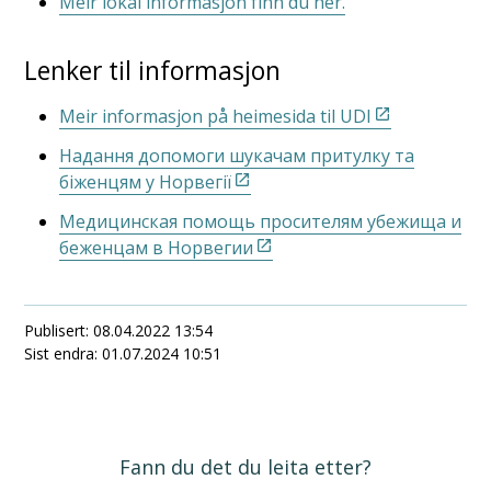
Meir lokal informasjon finn du her.
Lenker til informasjon
Meir informasjon på heimesida til UDI
Надання допомоги шукачам притулку та
біженцям у Норвегії
Медицинская помощь просителям убежища и
беженцам в Норвегии
Publisert
08.04.2022 13:54
Sist endra
01.07.2024 10:51
Fann du det du leita etter?