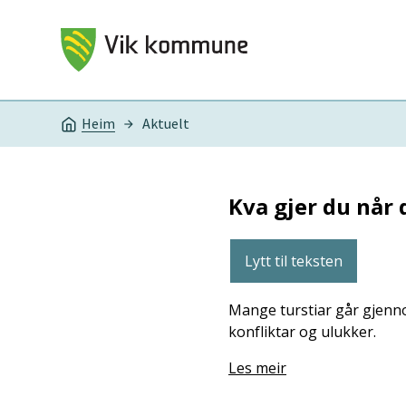
Vik kommune
Heim
Aktuelt
Du er her:
Kva gjer du når
Lytt til teksten
Mange turstiar går gjenno
konfliktar og ulukker.
Les meir