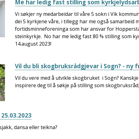
Me har ledig fast stilling som kyrkjelydsar
Vi søkjer ny medarbeidar til våre 5 sokn i Vik kommune.
dei 5 kyrkjene våre, i tillegg har me også samarbeid 
fortidsminneforeninga som har ansvar for Hopperst
steinkyrkje. No har me ledig fast 80 % stilling som ky
14.august 2023!
Vil du bli skogbruksrådgjevar i Sogn? - ny f
Vil du vere med å utvikle skogbruket i Sogn? Kanskje
inspirere deg til å søkje på stilling som skogbruksråd
25.03.2023
sjakk, dansa eller teikna?