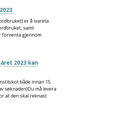
 2023
ordbruket) er å ivareta
jordbruket, samt
ir forventa gjennom
såret 2023 kan
stilskot både innan 15.
2 av søknaden)Du må levera
r at den skal reknast