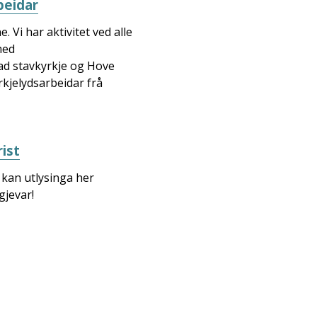
beidar
 Vi har aktivitet ved alle
med
ad stavkyrkje og Hove
rkjelydsarbeidar frå
rist
 kan utlysinga her
gjevar!