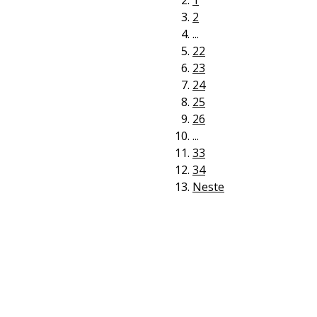
1
2
...
22
23
24
25
26
...
33
34
Neste