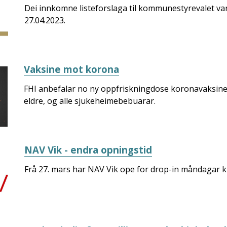
Dei innkomne listeforslaga til kommunestyrevalet var
27.04.2023.
Vaksine mot korona
FHI anbefalar no ny oppfriskningdose koronavaksine 
eldre, og alle sjukeheimebebuarar.
NAV Vik - endra opningstid
Frå 27. mars har NAV Vik ope for drop-in måndagar kl.