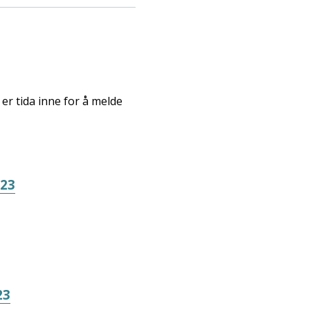
r tida inne for å melde
023
23